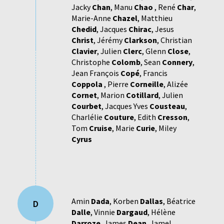
Jacky
Chan
,
Manu
Chao
,
René
Char
,
Marie-Anne
Chazel
,
Matthieu
Chedid
,
Jacques
Chirac
,
Jesus
Christ
,
Jérémy
Clarkson
,
Christian
Clavier
,
Julien
Clerc
,
Glenn
Close
,
Christophe
Colomb
,
Sean
Connery
,
Jean François
Copé
,
Francis
Coppola
,
Pierre
Corneille
,
Alizée
Cornet
,
Marion
Cotillard
,
Julien
Courbet
,
Jacques Yves
Cousteau
,
Charlélie
Couture
,
Edith
Cresson
,
Tom
Cruise
,
Marie
Curie
,
Miley
Cyrus
Amin
Dada
,
Korben
Dallas
,
Béatrice
D
Dalle
,
Vinnie
Dargaud
,
Hélène
Darroze
,
James
Dean
,
Jamel