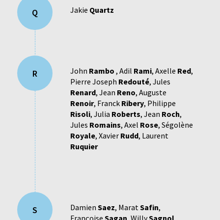
Jakie
Quartz
Q
John
Rambo
,
Adil
Rami
,
Axelle
Red
,
R
Pierre Joseph
Redouté
,
Jules
Renard
,
Jean
Reno
,
Auguste
Renoir
,
Franck
Ribery
,
Philippe
Risoli
,
Julia
Roberts
,
Jean
Roch
,
Jules
Romains
,
Axel
Rose
,
Ségolène
Royale
,
Xavier
Rudd
,
Laurent
Ruquier
Damien
Saez
,
Marat
Safin
,
S
Françoise
Sagan
,
Willy
Sagnol
,