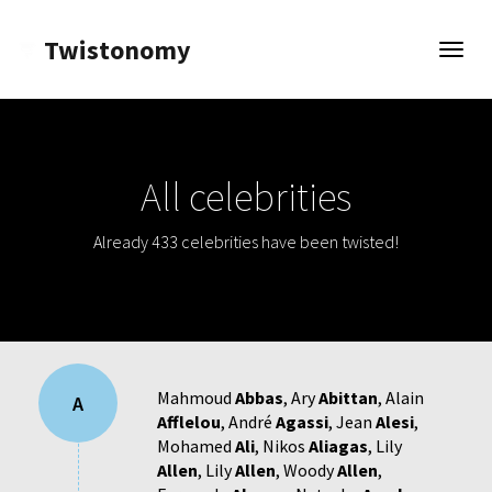
Twistonomy
Open
navig
All celebrities
Already 433 celebrities have been twisted!
Mahmoud
Abbas
,
Ary
Abittan
,
Alain
A
Afflelou
,
André
Agassi
,
Jean
Alesi
,
Mohamed
Ali
,
Nikos
Aliagas
,
Lily
Allen
,
Lily
Allen
,
Woody
Allen
,