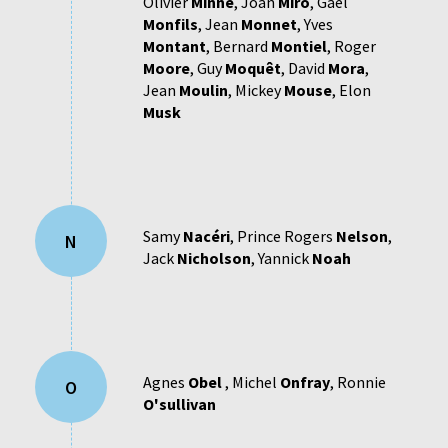
Olivier
Minne
,
Joan
Miro
,
Gaël
Monfils
,
Jean
Monnet
,
Yves
Montant
,
Bernard
Montiel
,
Roger
Moore
,
Guy
Moquêt
,
David
Mora
,
Jean
Moulin
,
Mickey
Mouse
,
Elon
Musk
Samy
Nacéri
,
Prince Rogers
Nelson
,
N
Jack
Nicholson
,
Yannick
Noah
Agnes
Obel
,
Michel
Onfray
,
Ronnie
O
O'sullivan