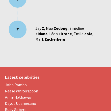
Jay
Z
,
Mao
Zedong
,
Zinédine
Z
Zidane
,
Léon
Zitrone
,
Emile
Zola
,
Mark
Zuckerberg
Latest celebrities
John Rambo
Reese Whiterspoon
Anne Hathaway
Dayot Upamecano
Rudy Gobert