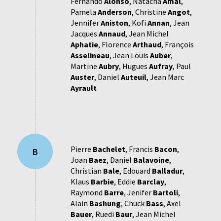
Fernando
Alonso
,
Natacha
Amal
,
Pamela
Anderson
,
Christine
Angot
,
Jennifer
Aniston
,
Kofi
Annan
,
Jean
Jacques
Annaud
,
Jean Michel
Aphatie
,
Florence
Arthaud
,
François
Asselineau
,
Jean Louis
Auber
,
Martine
Aubry
,
Hugues
Aufray
,
Paul
Auster
,
Daniel
Auteuil
,
Jean Marc
Ayrault
Pierre
Bachelet
,
Francis
Bacon
,
B
Joan
Baez
,
Daniel
Balavoine
,
Christian
Bale
,
Edouard
Balladur
,
Klaus
Barbie
,
Eddie
Barclay
,
Raymond
Barre
,
Jenifer
Bartoli
,
Alain
Bashung
,
Chuck
Bass
,
Axel
Bauer
,
Ruedi
Baur
,
Jean Michel