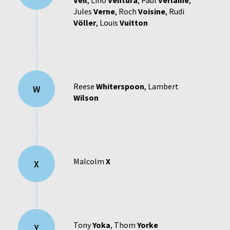
Veil
,
Lino
Ventura
,
Paul
Verlaine
,
Jules
Verne
,
Roch
Voisine
,
Rudi
Völler
,
Louis
Vuitton
Reese
Whiterspoon
,
Lambert
W
Wilson
Malcolm
X
X
Tony
Yoka
,
Thom
Yorke
Y