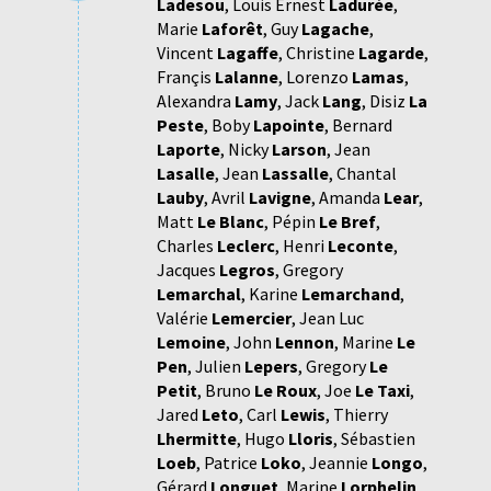
Ladesou
,
Louis Ernest
Ladurée
,
Marie
Laforêt
,
Guy
Lagache
,
Vincent
Lagaffe
,
Christine
Lagarde
,
Françis
Lalanne
,
Lorenzo
Lamas
,
Alexandra
Lamy
,
Jack
Lang
,
Disiz
La
Peste
,
Boby
Lapointe
,
Bernard
Laporte
,
Nicky
Larson
,
Jean
Lasalle
,
Jean
Lassalle
,
Chantal
Lauby
,
Avril
Lavigne
,
Amanda
Lear
,
Matt
Le Blanc
,
Pépin
Le Bref
,
Charles
Leclerc
,
Henri
Leconte
,
Jacques
Legros
,
Gregory
Lemarchal
,
Karine
Lemarchand
,
Valérie
Lemercier
,
Jean Luc
Lemoine
,
John
Lennon
,
Marine
Le
Pen
,
Julien
Lepers
,
Gregory
Le
Petit
,
Bruno
Le Roux
,
Joe
Le Taxi
,
Jared
Leto
,
Carl
Lewis
,
Thierry
Lhermitte
,
Hugo
Lloris
,
Sébastien
Loeb
,
Patrice
Loko
,
Jeannie
Longo
,
Gérard
Longuet
,
Marine
Lorphelin
,