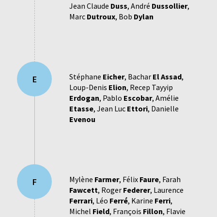
Jean Claude
Duss
,
André
Dussollier
,
Marc
Dutroux
,
Bob
Dylan
Stéphane
Eicher
,
Bachar
El Assad
,
E
Loup-Denis
Elion
,
Recep Tayyip
Erdogan
,
Pablo
Escobar
,
Amélie
Etasse
,
Jean Luc
Ettori
,
Danielle
Evenou
Mylène
Farmer
,
Félix
Faure
,
Farah
F
Fawcett
,
Roger
Federer
,
Laurence
Ferrari
,
Léo
Ferré
,
Karine
Ferri
,
Michel
Field
,
François
Fillon
,
Flavie