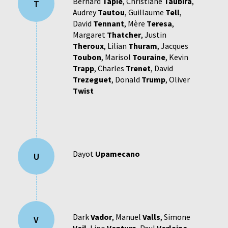
Bernard
Tapie
,
Christiane
Taubira
,
T
Audrey
Tautou
,
Guillaume
Tell
,
David
Tennant
,
Mère
Teresa
,
Margaret
Thatcher
,
Justin
Theroux
,
Lilian
Thuram
,
Jacques
Toubon
,
Marisol
Touraine
,
Kevin
Trapp
,
Charles
Trenet
,
David
Trezeguet
,
Donald
Trump
,
Oliver
Twist
Dayot
Upamecano
U
Dark
Vador
,
Manuel
Valls
,
Simone
V