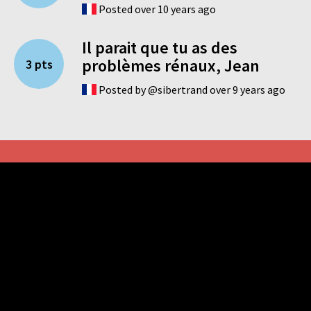
Posted over 10 years ago
Il parait que tu as des
problèmes rénaux, Jean
3 pts
Posted by @sibertrand over 9 years ago
Latest celebrities
John Rambo
Reese Whiterspoon
Anne Hathaway
Dayot Upamecano
Rudy Gobert
Social
Like us on Facebook