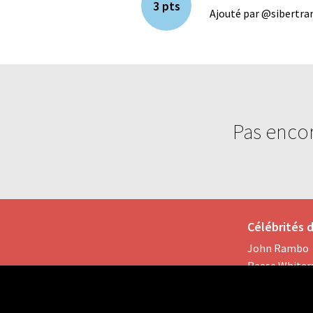
3 pts
Ajouté par @sibertrand
Pas encor
Célébrités
John Rambo
Reese White
Anne Hathaw
Dayot Upame