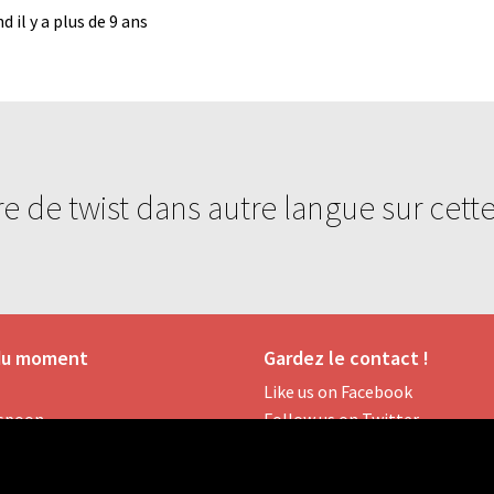
 il y a plus de 9 ans
e de twist dans autre langue sur cette
 du moment
Gardez le contact !
Like us on Facebook
rspoon
Follow us on Twitter
ay
Hashtag:
#twistonomy
cano
Made with ❤️ in Paris 🇫🇷