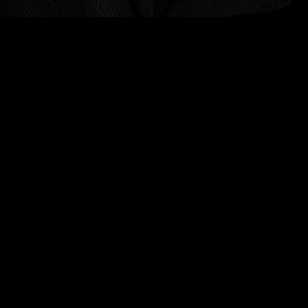
Les autres Twists sur Danny De Vito
Pour mon déménagement, il
me faudra deux Vito, Danny
1 pt
Ajouté il y a plus de 10 ans
Pas encore de twist dans
autre langue sur cette