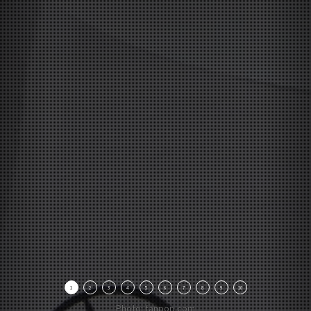
1
2
3
4
5
6
7
8
9
10
Photo: fanpop.com