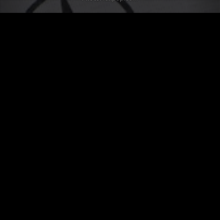
Qu'est ce que Twistonomy ?
Twistonomy, le paradis des jeux de mots !
Créez des expressions hilarantes en utilisant le nom de
vos célébrités préférées.
Égaillez votre vie quotidienne avec des jeux de mots
uniques et amusez-vous à partager vos trouvailles avec
vos amis.
Faites parler votre créativité au travers d'un Twist !
Comment écrire un bon Twist ?
Choisissez une personne que tout le monde