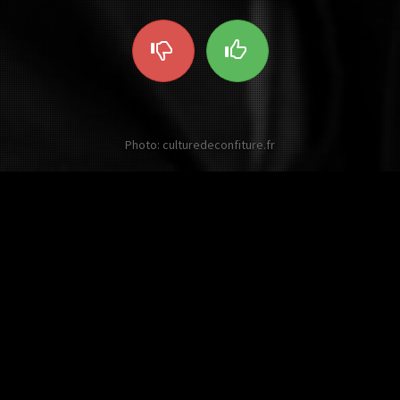
Photo: culturedeconfiture.fr
Other twists on Johnny Hallyday
 twist about this celebrity in English 