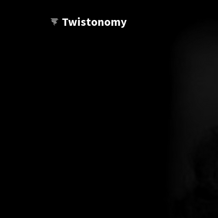
Twistonomy
Wanna see other twists?