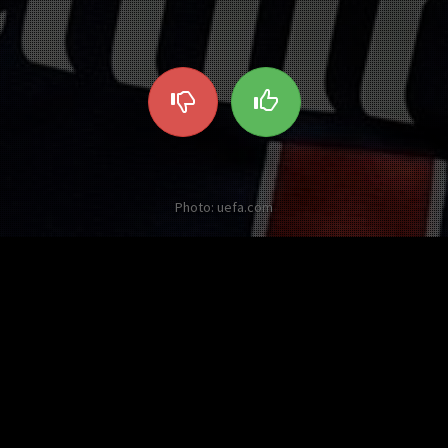
Photo: uefa.com
Other twists on Blaise Matuidi
No twist about this