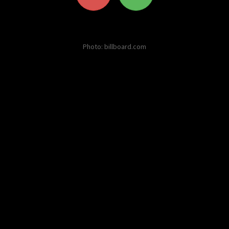
Photo: billboard.com
Other twists on Calvin Harris
No twist about this
celebrity in English yet