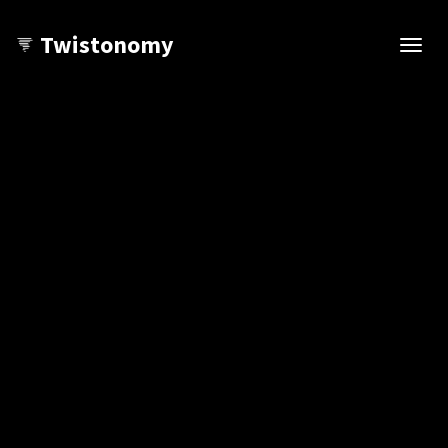
Twistonomy
Open
navig