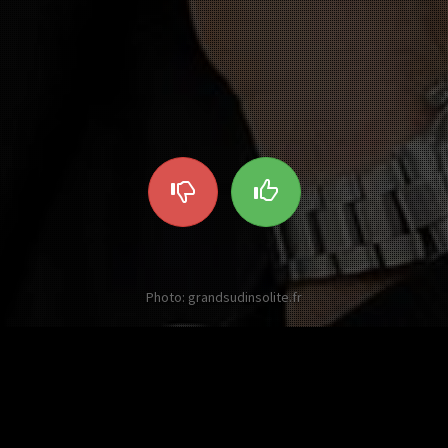
Photo: grandsudinsolite.fr
Other twists on Bernard Tapie