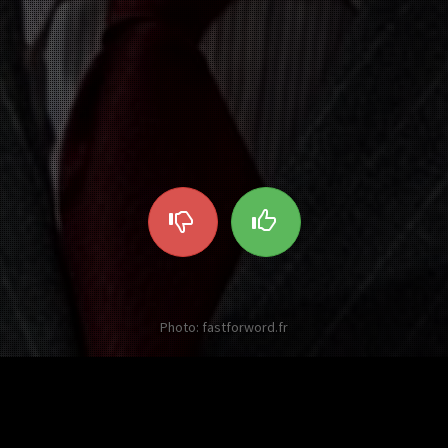
Photo: fastforword.fr
Les autres Twists sur Roger Moore