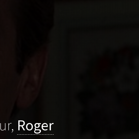
ur,
Roger