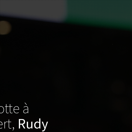
otte à
ert,
Rudy