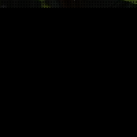
Les autres Twists sur Gaël Monfils
Laisse pas traîner mon fils,
Gaël
4 pts
Ajouté par @Bibapeluwap il y a environ 9 ans
Pas encore de twist dans
autre langue sur cette