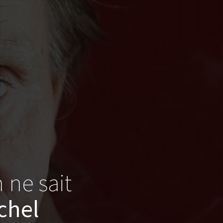
n ne sait
chel