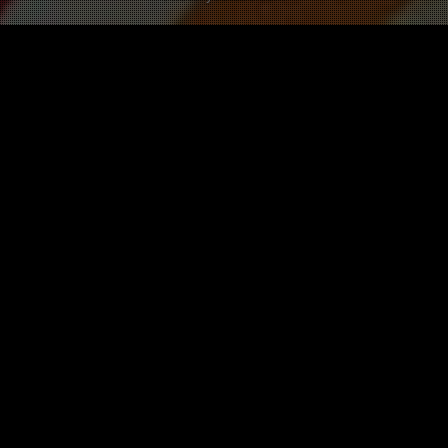
Les autres Twists sur Rudi Völler
Ton père c'est trop un voleur,
Rudi
5 pts
Ajouté il y a plus de 9 ans
Pas encore de twist dans
autre langue sur cette