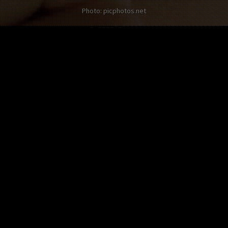
Photo: picphotos.net
Les autres Twists sur Audrey Tautou
Il ne faudrait pas que ça
change du tout au tout,
5 pts
Audrey
Ajouté par @Bibapeluwap il y a plus de 9 ans