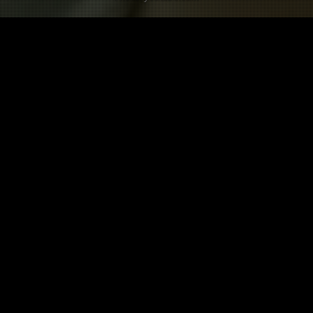
Les autres Twists sur Kendji Girac
Y a plein de nouveaux tickets
sur JIRA, Kendji
4 pts
Ajouté par @krowab il y a presque 10 ans
Pas encore de twist dans
autre langue sur cette