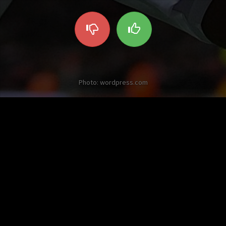
Photo: wordpress.com
Les autres Twists sur Thierry Henry
Pas sûr de pouvoir faire
autant de sushis, on est short
4 pts
en riz, Thierry
Ajouté il y a presque 10 ans