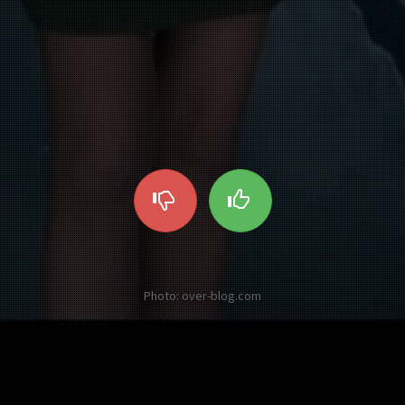
Photo: over-blog.com
es autres Twists sur Catherine Labor