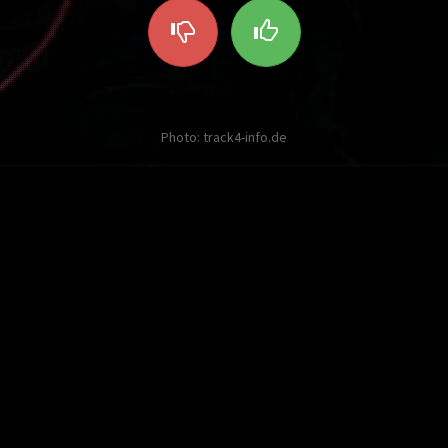
Photo: track4-info.de
Les autres Twists sur David Guetta
Il était en avance, il s'assit et
guetta, David
4 pts
Ajouté par Camille D. il y a plus de 10 ans
Grand fan, il ne voulait pas