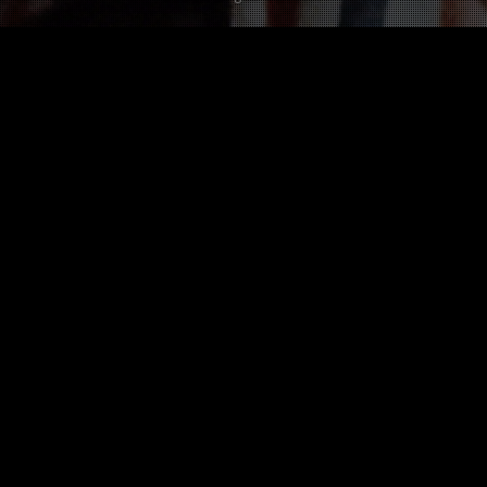
Les autres Twists sur Pablo Picasso
C'est une Renault Twingo ou
une Picasso, Pablo
4 pts
Ajouté par Vincent D. il y a plus de 10 ans
Pas encore de twist dans
autre langue sur cette