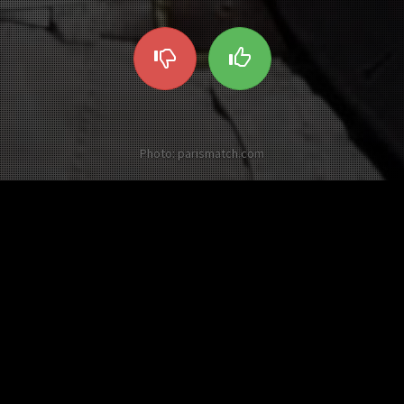
Photo: parismatch.com
Les autres Twists sur Jamel
Debbouze
Hier à la campagne, j'ai
marché dans deux bouses,
6 pts
Jamel