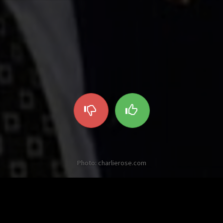
Photo: charlierose.com
 autres Twists sur Valéry Giscard d'Est