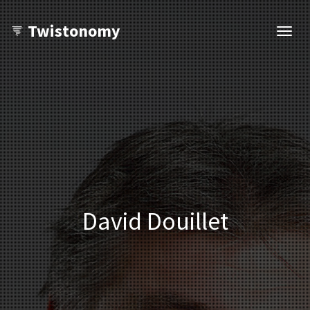
Twistonomy
Ouvri
navig
David Douillet