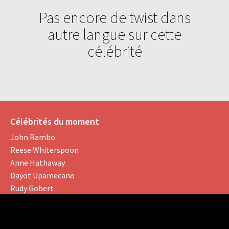
Pas encore de twist dans
autre langue sur cette
célébrité
Célébrités du moment
John Rambo
Reese Whiterspoon
Anne Hathaway
Dayot Upamecano
Rudy Gobert
Gardez le contact !
Like us on Facebook