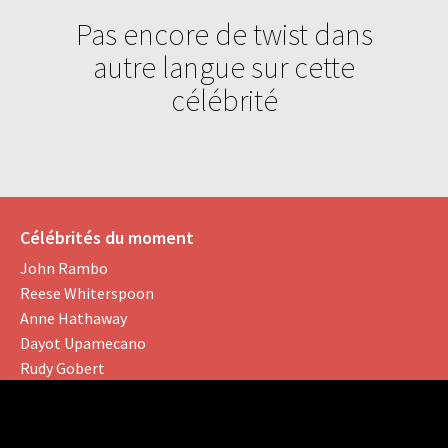
Pas encore de twist dans
autre langue sur cette
célébrité
Célébrités du moment
John Rambo
Reese Whiterspoon
Anne Hathaway
Dayot Upamecano
Rudy Gobert
Gardez le contact !
Like us on Facebook